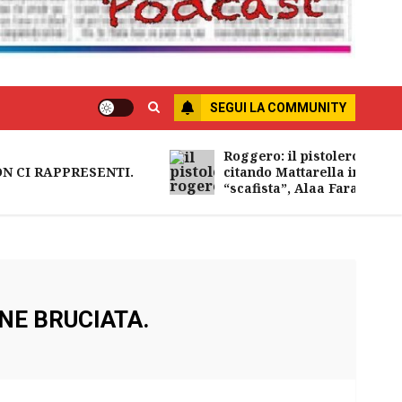
SEGUI LA COMMUNITY
Roggero: il pistolero esige la 
CI RAPPRESENTI.
citando Mattarella interessatos
“scafista”, Alaa Faraj.
Ant
ENE BRUCIATA.
A 
RE