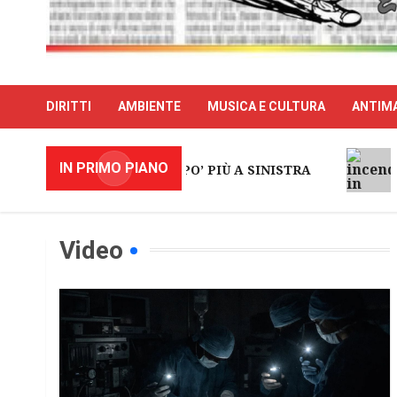
DIRITTI
AMBIENTE
MUSICA E CULTURA
ANTIMA
L’
IN PRIMO PIANO
UN PO’ PIÙ A SINISTRA
VI
Video