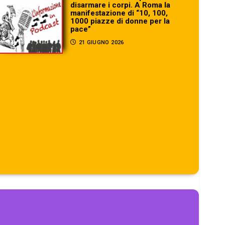
disarmare i corpi. A Roma la
manifestazione di “10, 100,
1000 piazze di donne per la
pace”
21 GIUGNO 2026