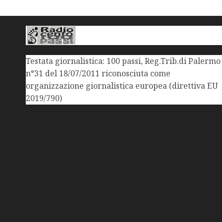
Testata giornalistica: 100 passi, Reg.Trib.di Palermo
n°31 del 18/07/2011 riconosciuta come
organizzazione giornalistica europea (direttiva EU
2019/790)