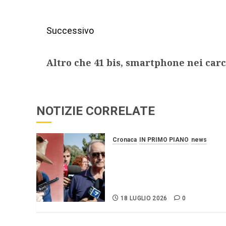
Successivo
Altro che 41 bis, smartphone nei car
NOTIZIE CORRELATE
Cronaca
IN PRIMO PIANO
news
Roggero: il pistolero esige
la grazia, citando
Mattarella interessatosi
allo “scafista”, Alaa Faraj.
18 LUGLIO 2026
0