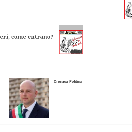
ceri, come entrano?
Cronaca
Politica
AMMINISTRATIVE SICILIA.
A Serradifalco sindaco
eletto illegalmente, nuova
grana per il governo
Schifani.
27 MAGGIO 2026
0