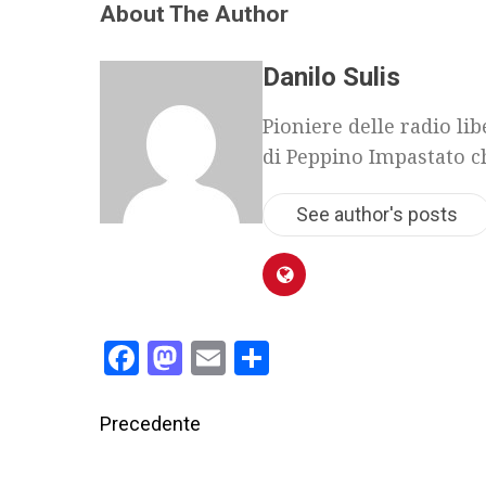
About The Author
Danilo Sulis
Pioniere delle radio li
di Peppino Impastato c
See author's posts
Facebook
Mastodon
Email
Condividi
Precedente