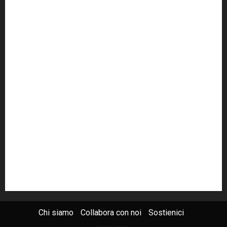
cult
cultura
Dia
Elezioni
Europa
forza italia
giovanni falcone
governo
Grillo
istat
Italia
legalità
Libera
m5s
Mafia
MPA
Palermo
Paolo Borsellino
PD
Peppino Impastato
politica
Putin
radio 100 passi
radio100passi
Renzi
rete100passi
Rom
Roma
russia
Sicilia
SIS
Trattativa Stato-mafia
ucraina
USA
Chi siamo
Collabora con noi
Sostienici