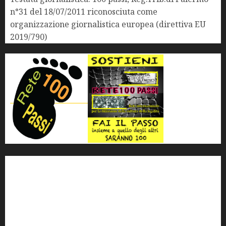
n°31 del 18/07/2011 riconosciuta come
organizzazione giornalistica europea (direttiva EU
2019/790)
'ndrangheta
antimafia
ARS
Arte
Berlusconi
calabria
carabinieri
corruzione
Cosa Nostra
Crisi
Crocetta