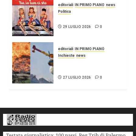
editoriali
IN PRIMO PIANO
news
Politica
UN PO’ PIÙ A SINISTRA
29 LUGLIO 2026
0
editoriali
IN PRIMO PIANO
Inchieste
news
L’EUROPA BRUCIA, LA
SICILIA VIENE BRUCIATA.
27 LUGLIO 2026
0
Testata giornalistica: 100 passi, Reg.Trib.di Palermo