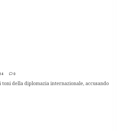
i USA di fomentare la rivolta
14
0
 i toni della diplomazia internazionale, accusando