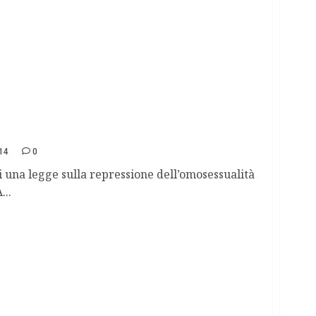
ssualità, interviene Obama
14
0
 una legge sulla repressione dell’omosessualità
...