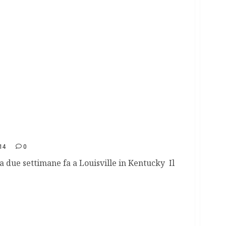
vo grazie ad un modello 3D
14
0
a due settimane fa a Louisville in Kentucky Il