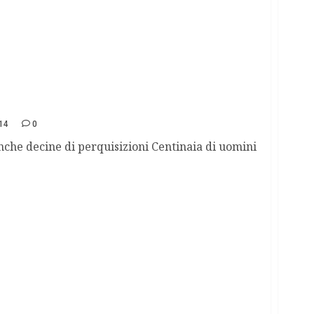
n Italia e Usa
14
0
nche decine di perquisizioni Centinaia di uomini