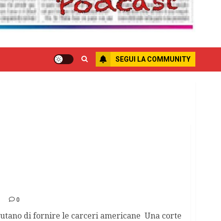
SEGUI LA COMMUNITY
ci e slittano le esecuzioni
0
iutano di fornire le carceri americane Una corte