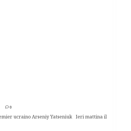
cina alla Russia
0
emier ucraino Arseniy Yatseniuk Ieri mattina il