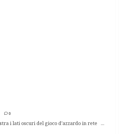
iciclare denaro sporco
0
tra i lati oscuri del gioco d’azzardo in rete ...