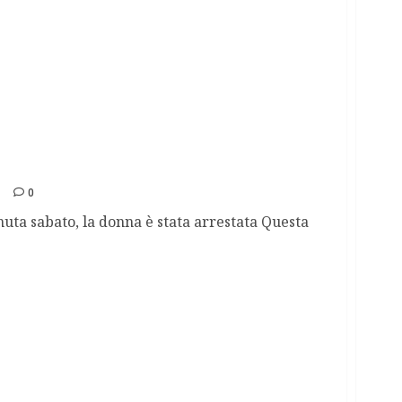
 figli neonati e li nascondeva in casa
0
nuta sabato, la donna è stata arrestata Questa