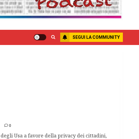
SEGUI LA COMMUNITY
 della sorveglianza creata dalla Nsa
0
degli Usa a favore della privacy dei cittadini,