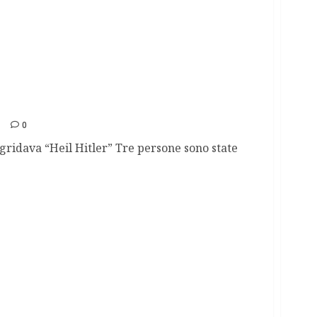
nei centri ebraici
0
gridava “Heil Hitler” Tre persone sono state