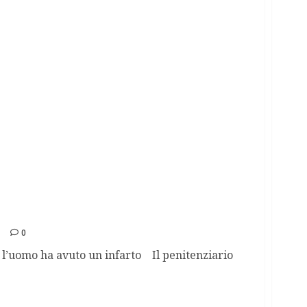
n fine: condannato muore tra atroci
0
 l’uomo ha avuto un infarto Il penitenziario