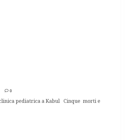
n ospedale
0
 clinica pediatrica a Kabul Cinque morti e