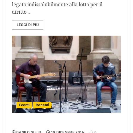
legato indissolubilmente alla lotta per il
diritto...
LEGGI DI PIÙ
Eventi
Recenti
Quando il DNA trasmette il talento musicale
DANILO SULIS
19 DICEMBRE 2016
0