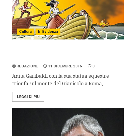
Cultura
In Evidenza
Anita Garibaldi. La nascita di un’ eroina,
narrata in un fumetto.
REDAZIONE
11 DICEMBRE 2016
0
Anita Garibaldi con la sua statua equestre
trionfa sul monte del Gianicolo a Roma,...
LEGGI DI PIÙ