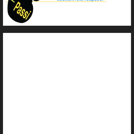
'ndrangheta
antimafia
ARS
Arte
Berlusconi
calabria
carabinieri
corruzione
Cosa Nostra
Crisi
Crocetta
cult
cultura
Dia
Elezioni
Europa
forza italia
giovanni falcone
governo
Grillo
istat
Italia
legalità
Libera
m5s
Mafia
MPA
Palermo
Paolo Borsellino
PD
Peppino Impastato