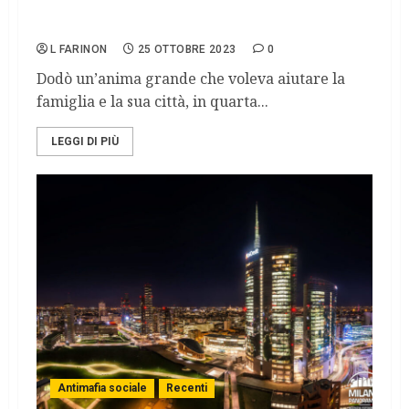
Vittime di ndrangheta: Domenico Gabriele,
il bambino che giocava a pallone
L FARINON
25 OTTOBRE 2023
0
Dodò un’anima grande che voleva aiutare la
famiglia e la sua città, in quarta...
LEGGI DI PIÙ
Antimafia sociale
Recenti