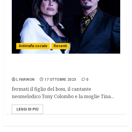
Antimafia sociale
Recenti
Camorra: colpo al clan Di Lauro, 27 arresti
e sequestro di beni per 8 milioni
L FARINON
17 OTTOBRE 2023
0
fermati il figlio del boss, il cantante
neomelodico Tony Colombo e la moglie Tina...
LEGGI DI PIÙ