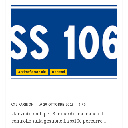
Antimafia sociale
Recenti
SS106 jonica: ombre su una delle opere più
importanti per il sud
L FARINON
29 OTTOBRE 2023
0
stanziati fondi per 3 miliardi, ma manca il
controllo sulla gestione La ss106 percorre...