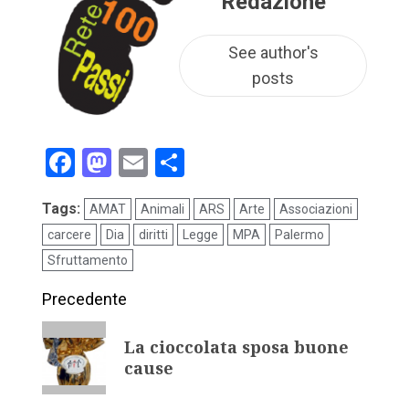
Redazione
See author's
posts
Facebook
Mastodon
Email
Condividi
Tags:
AMAT
Animali
ARS
Arte
Associazioni
carcere
Dia
diritti
Legge
MPA
Palermo
Sfruttamento
Precedente
La cioccolata sposa buone
cause