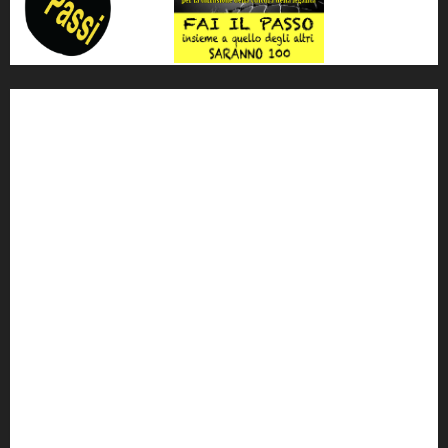
'ndrangheta
antimafia
ARS
Arte
Berlusconi
calabria
carabinieri
corruzione
Cosa Nostra
Crisi
Crocetta
cult
cultura
Dia
Elezioni
Europa
forza italia
giovanni falcone
governo
Grillo
istat
Italia
legalità
Libera
m5s
Mafia
MPA
Palermo
Paolo Borsellino
PD
Peppino Impastato