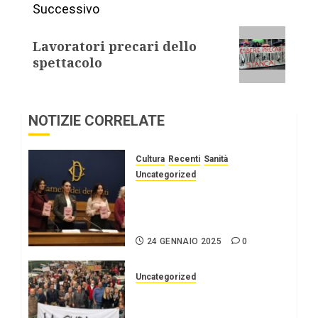
Successivo
Lavoratori precari dello
spettacolo
NOTIZIE CORRELATE
Cultura
Recenti
Sanità
Uncategorized
Senza spegnere la voce:
la storia di Valentina
Milluzzo.
24 GENNAIO 2025
0
Uncategorized
Palermo: emergenza
crack e protezione dei