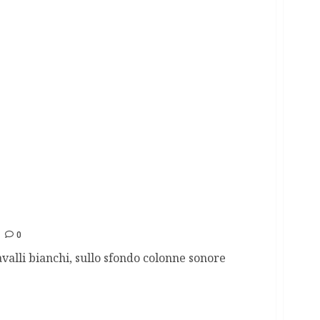
zingari di Catanzaro con gli onori come i boss
0
valli bianchi, sullo sfondo colonne sonore