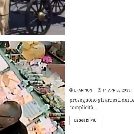
Condannato Ruggirello, ar
figlia Martina
L FARINON
14 APRILE 2023
proseguono gli arresti dei f
complicità...
LEGGI DI PIÙ