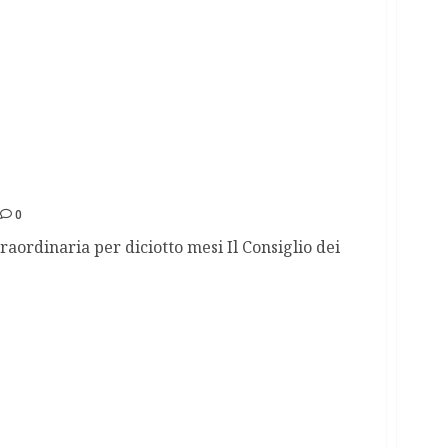
della ‘ndrangheta il Comune di Scilla
0
aordinaria per diciotto mesi Il Consiglio dei