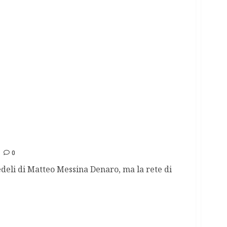
restata la maestra Laura e indagata la
0
edeli di Matteo Messina Denaro, ma la rete di