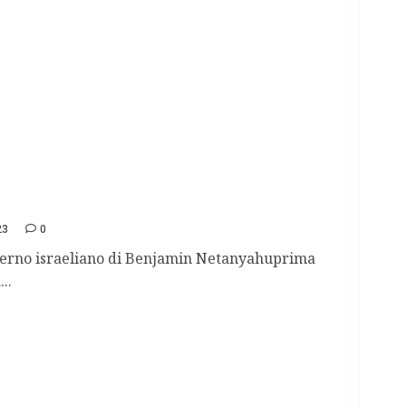
la riforma della giustizia in Israele.
23
0
verno israeliano di Benjamin Netanyahuprima
..