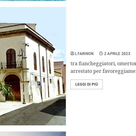
Le coperture di Matteo M
L FARINON
2 APRILE 2023
tra fiancheggiatori, omertos
arrestato per favoreggiamen
LEGGI DI PIÙ