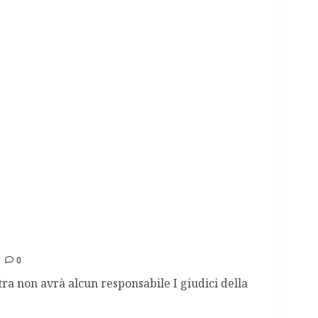
to-Mafia tutti assolti
0
tra non avrà alcun responsabile I giudici della