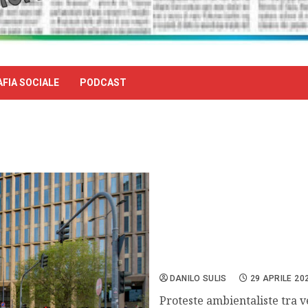
FIA SOCIALE
PODCAST
Blitz di Ultima Generazio
DANILO SULIS
29 APRILE 20
Proteste ambientaliste tra ve