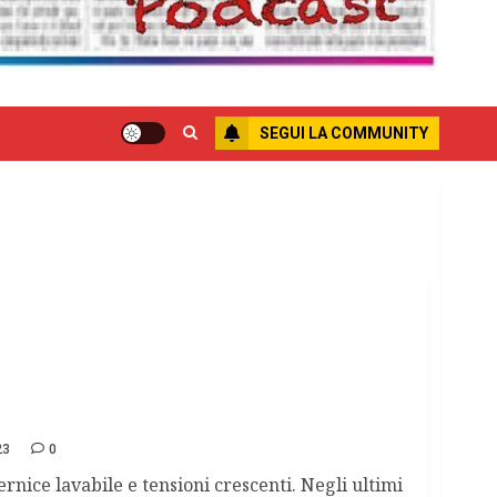
SEGUI LA COMMUNITY
ne ed Extinction Rebellion
23
0
rnice lavabile e tensioni crescenti. Negli ultimi