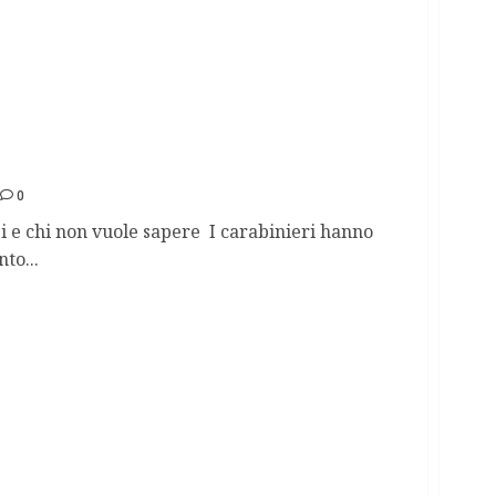
essina Denaro
0
i e chi non vuole sapere I carabinieri hanno
to...