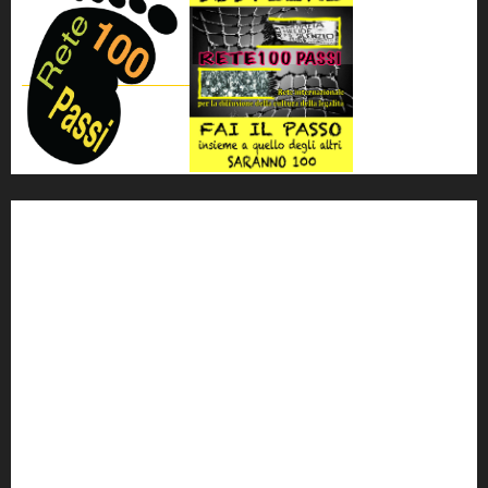
'ndrangheta
antimafia
ARS
Arte
Berlusconi
calabria
carabinieri
corruzione
Cosa Nostra
Crisi
Crocetta
cult
cultura
Dia
Elezioni
Europa
forza italia
giovanni falcone
governo
Grillo
istat
Italia
legalità
Libera