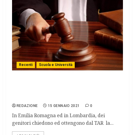
Recenti
Scuola e Università
SCUOLA, i Tribunali regionali ordinano di
riaprire in presenza, ma manca la
governance per attuare i diritti.
REDAZIONE
15 GENNAIO 2021
0
In Emilia Romagna ed in Lombardia, dei
genitori chiedono ed ottengono dal TAR la...