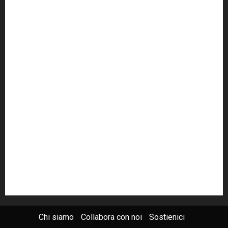
cult
cultura
Dia
Elezioni
Europa
forza italia
giovanni falcone
governo
Grillo
istat
Italia
legalità
Libera
m5s
Mafia
MPA
Palermo
Paolo Borsellino
PD
Peppino Impastato
politica
Putin
radio 100 passi
radio100passi
Renzi
rete100passi
Rom
Roma
russia
Sicilia
SIS
Trattativa Stato-mafia
ucraina
USA
Chi siamo
Collabora con noi
Sostienici