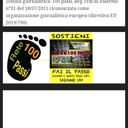
Testata giornalistica: 100 passi, Reg.Trib.di Palermo
n°31 del 18/07/2011 riconosciuta come
organizzazione giornalistica europea (direttiva EU
2019/790)
'ndrangheta
antimafia
ARS
Arte
Berlusconi
calabria
carabinieri
corruzione
Cosa Nostra
Crisi
Crocetta