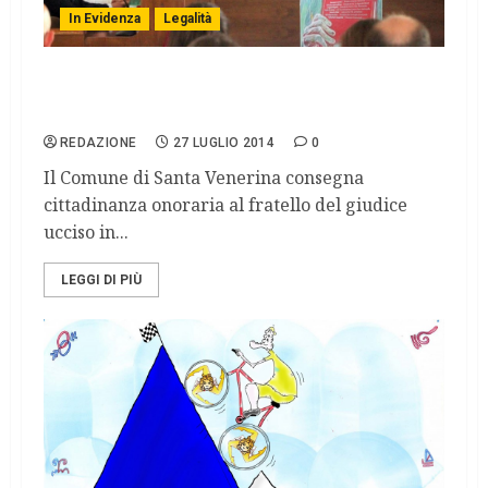
In Evidenza
Legalità
Salvatore Borsellino: «Lotterò fino al mio
ultimo respiro»
REDAZIONE
27 LUGLIO 2014
0
Il Comune di Santa Venerina consegna
cittadinanza onoraria al fratello del giudice
ucciso in...
LEGGI DI PIÙ