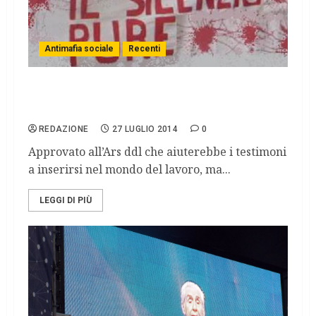
Antimafia sociale
Recenti
Testimoni di giustizia di serie A e di serie
B?
REDAZIONE
27 LUGLIO 2014
0
Approvato all’Ars ddl che aiuterebbe i testimoni
a inserirsi nel mondo del lavoro, ma...
LEGGI DI PIÙ