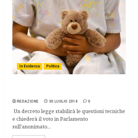
In Evidenza
Politica
Eterologa, decreto Lorenzin. Il coro dei no:
scelta irragionevole
REDAZIONE
30 LUGLIO 2014
0
Un decreto legge stabilirà le questioni tecniche
e chiederà il voto in Parlamento
sull’anonimato...