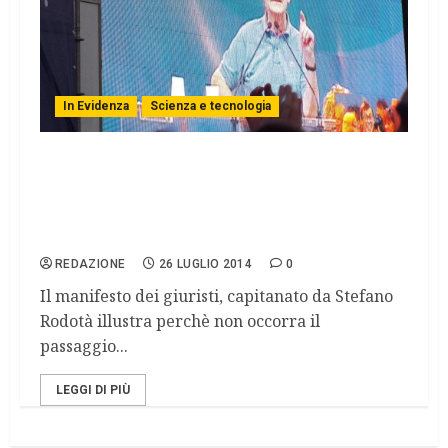
In Evidenza
Scienza e tecnologia
Eterologa, pioggia di manifesti. Monito a
Beatrice Lorenzin: no all’overdose
regolativa. Scende in campo Stefano
Rodotà.
REDAZIONE
26 LUGLIO 2014
0
Il manifesto dei giuristi, capitanato da Stefano
Rodotà illustra perchè non occorra il
passaggio...
LEGGI DI PIÙ