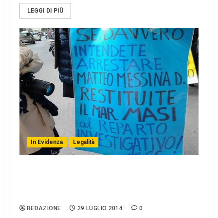
LEGGI DI PIÙ
In Evidenza
Legalità
Restituite il Mar. Masi al Reparto
investigativo dei CC per la cattura dei
latitanti
REDAZIONE
29 LUGLIO 2014
0