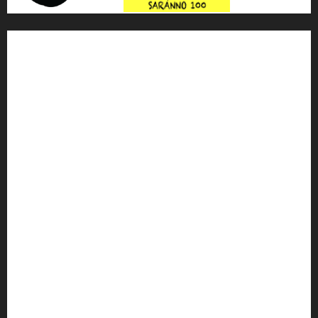
'ndrangheta
antimafia
ARS
Arte
Berlusconi
calabria
carabinieri
corruzione
Cosa Nostra
Crisi
Crocetta
cult
cultura
Dia
Elezioni
Europa
forza italia
giovanni falcone
governo
Grillo
istat
Italia
legalità
Libera
m5s
Mafia
MPA
Palermo
Paolo Borsellino
PD
Peppino Impastato
politica
Putin
radio 100 passi