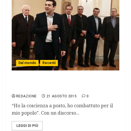
Dal mondo
Recenti
Tsipras si è dimesso, la Grecia torna a
votare.
REDAZIONE
21 AGOSTO 2015
0
“Ho la coscienza a posto, ho combattuto per il
mio popolo”. Con un discorso...
LEGGI DI PIÙ