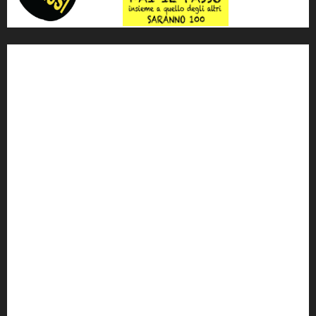
'ndrangheta
antimafia
ARS
Arte
Berlusconi
calabria
carabinieri
corruzione
Cosa Nostra
Crisi
Crocetta
cult
cultura
Dia
Elezioni
Europa
forza italia
giovanni falcone
governo
Grillo
istat
Italia
legalità
Libera
m5s
Mafia
MPA
Palermo
Paolo Borsellino
PD
Peppino Impastato
politica
Putin
radio 100 passi