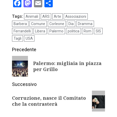
Facebook
Mastodon
Email
Condividi
Tags:
Animali
ARS
Arte
Associazioni
Barbera
Comune
Corleone
Dia
Dramma
Ferrandelli
Libera
Palermo
politica
Rom
SIS
Tagli
USA
Precedente
Palermo: migliaia in piazza
per Grillo
Successivo
Corruzione, nasce il Comitato
che la contrasterà