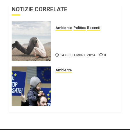
NOTIZIE CORRELATE
Ambiente
Politica
Recenti
Eppure esistono ancora i
negazionisti del
cambiamento climatico.
14 SETTEMBRE 2024
0
Ambiente
Il glifosato approvato di
nuovo per altri dieci anni
nonostante studi e
divisioni tra i paesi
membri
22 DICEMBRE 2023
0