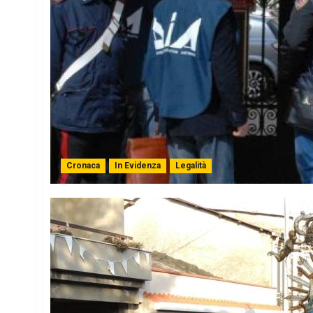
Cronaca
In Evidenza
Legalità