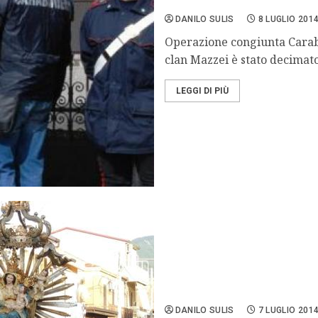
Catania – colpito il clan 
DANILO SULIS
8 LUGLIO 201
Operazione congiunta Carab
clan Mazzei è stato decimato.
LEGGI DI PIÙ
Calabria, la processione fa
DANILO SULIS
7 LUGLIO 201