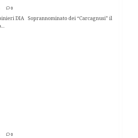
Mazzei
4
0
inieri DIA Soprannominato dei “Carcagnusi” il
..
 ‘l’inchino’ al boss
4
0