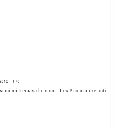
riscossa civica”
2012
0
sioni mi tremava la mano”. L’ex Procuratore anti