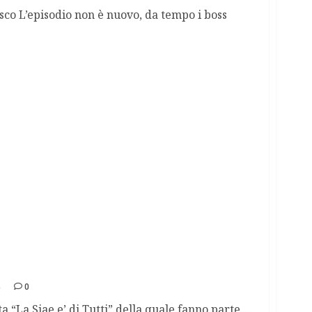
co L’episodio non è nuovo, da tempo i boss
e tariffaria Siae per le live band
4
0
ta “La Siae e’ di Tutti” della quale fanno parte...