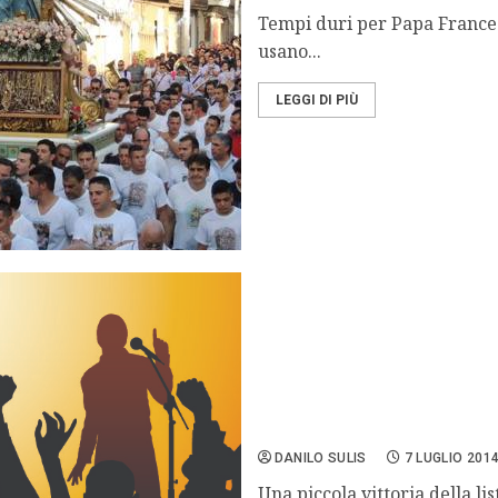
Tempi duri per Papa Frances
usano...
LEGGI DI PIÙ
Eliminata la maggiorazion
DANILO SULIS
7 LUGLIO 201
Una piccola vittoria della lis