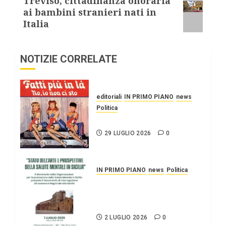
Treviso, cittadinanza onoraria
ai bambini stranieri nati in
Italia
NOTIZIE CORRELATE
editoriali
IN PRIMO PIANO
news
Politica
UN PO’ PIÙ A SINISTRA
29 LUGLIO 2026
0
IN PRIMO PIANO
news
Politica
Stato dell’arte e
prospettive della salute
mentale in Sicilia.
2 LUGLIO 2026
0