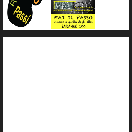
'ndrangheta
antimafia
ARS
Arte
Berlusconi
calabria
carabinieri
corruzione
Cosa Nostra
Crisi
Crocetta
cult
cultura
Dia
Elezioni
Europa
forza italia
giovanni falcone
governo
Grillo
istat
Italia
legalità
Libera
m5s
Mafia
MPA
Palermo
Paolo Borsellino
PD
Peppino Impastato