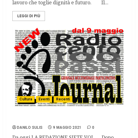
lavoro che toglie dignità e futuro. Il...
LEGGI DI PIÙ
Cultura
Eventi
Recenti
100 PASSI JOURNAL cambia veste.
DANILO SULIS
9 MAGGIO 2021
0
Da oggi LA REDAZIONE SIETE VOI. Dopo