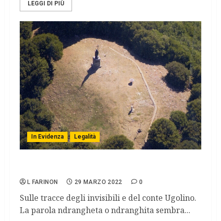
LEGGI DI PIÙ
In Evidenza
Legalità
Ndrangheta: le doti e la gerarchia
L FARINON
29 MARZO 2022
0
Sulle tracce degli invisibili e del conte Ugolino.
La parola ndrangheta o ndranghita sembra...