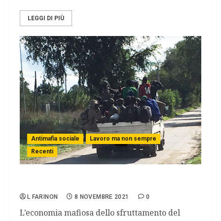
LEGGI DI PIÙ
Antimafia sociale
Lavoro ma non sempre
Recenti
Juris Pills: il Caporalato
L FARINON
8 NOVEMBRE 2021
0
L’economia mafiosa dello sfruttamento del