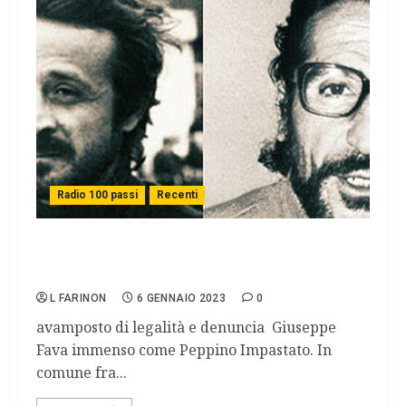
Radio 100 passi
Recenti
Peppino Impastato e Giuseppe Fava: il
ricordo di una grande Sicilia
L FARINON
6 GENNAIO 2023
0
avamposto di legalità e denuncia Giuseppe
Fava immenso come Peppino Impastato. In
comune fra...