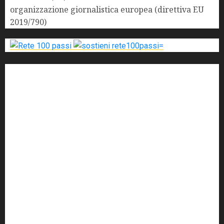
organizzazione giornalistica europea (direttiva EU
2019/790)
'ndrangheta
antimafia
ARS
Arte
Berlusconi
calabria
carabinieri
corruzione
Cosa Nostra
Crisi
Crocetta
cult
cultura
Dia
Elezioni
Europa
forza italia
giovanni falcone
governo
Grillo
istat
Italia
legalità
Libera
m5s
Mafia
MPA
Palermo