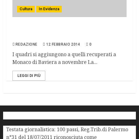
Cultura
In Evidenza
Tesoro di Hitler, trovate altre sessanta
opere
REDAZIONE
12 FEBBRAIO 2014
0
I quadri si aggiungono a quelli recuperati a
Monaco di Baviera a novembre La...
LEGGI DI PIÙ
Testata giornalistica: 100 passi, Reg.Trib.di Palermo
n°31 del 18/07/2011 riconosciuta come