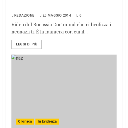
Borussia Dortmund contro i nazisti con un
video
REDAZIONE
25 MAGGIO 2014
0
Video del Borussia Dortmund che ridicolizza i
neonazisti. È la maniera con cui il...
LEGGI DI PIÙ
Cronaca
In Evidenza