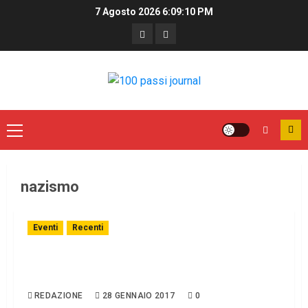
7 Agosto 2026
6:09:11 PM
nazismo
Eventi
Recenti
Blackout spettacolo itinerante con parole,
musica, luci e ombre.
REDAZIONE
28 GENNAIO 2017
0