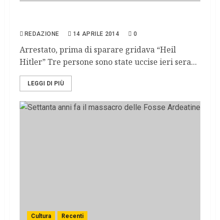
Kansas, neonazista spara nei centri ebraici
REDAZIONE
14 APRILE 2014
0
Arrestato, prima di sparare gridava “Heil
Hitler” Tre persone sono state uccise ieri sera...
LEGGI DI PIÙ
Cultura
Recenti