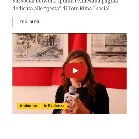
Sul social network spunta l’ennesima pagina
dedicata alle “gesta” di Totò Riina I social...
LEGGI DI PIÙ
Ambiente
In Evidenza
Legalità . Niscemi, la terra del MUOS dove
manca l’acqua