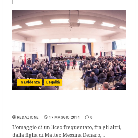
In Evidenza
Legalità
Castelvetrano, intitolata aula magna a
Peppino Impastato e Rita Atria
REDAZIONE
17 MAGGIO 2014
0
L’omaggio di un liceo frequentato, fra gli altri,
dalla figlia di Matteo Messina Denaro,...