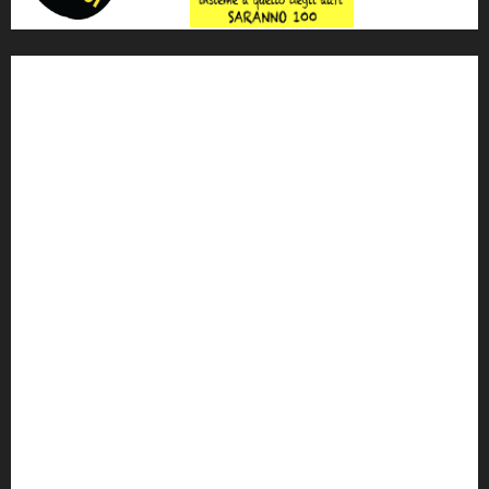
'ndrangheta
antimafia
ARS
Arte
Berlusconi
calabria
carabinieri
corruzione
Cosa Nostra
Crisi
Crocetta
cult
cultura
Dia
Elezioni
Europa
forza italia
giovanni falcone
governo
Grillo
istat
Italia
legalità
Libera
m5s
Mafia
MPA
Palermo
Paolo Borsellino
PD
Peppino Impastato
politica
Putin
radio 100 passi