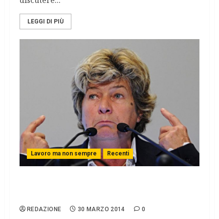
discutere...
LEGGI DI PIÙ
Lavoro ma non sempre
Recenti
Camusso: «Le proposte di Renzi sono
vecchie»
REDAZIONE
30 MARZO 2014
0