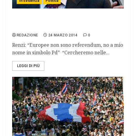
In Evidenza
Politica
Delrio: ”Toglieremo le barriere intorno a
Palazzo Chigi, piazza per i cittadini”
REDAZIONE
24 MARZO 2014
0
Renzi: “Europee non sono referendum, no a mio
nome in simbolo Pd” “Cercheremo nelle...
LEGGI DI PIÙ