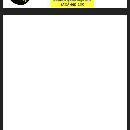
'ndrangheta
antimafia
ARS
Arte
Berlusconi
calabria
carabinieri
corruzione
Cosa Nostra
Crisi
Crocetta
cult
cultura
Dia
Elezioni
Europa
forza italia
giovanni falcone
governo
Grillo
istat
Italia
legalità
Libera
m5s
Mafia
MPA
Palermo
Paolo Borsellino
PD
Peppino Impastato
politica
Putin
radio 100 passi