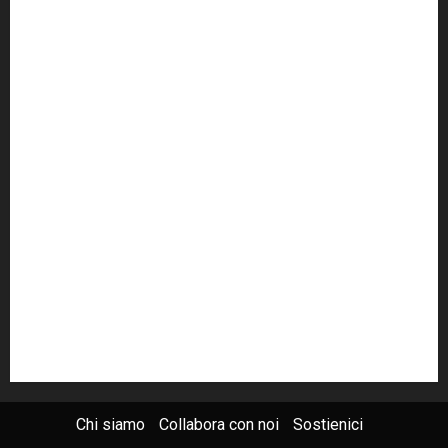
cult
cultura
Dia
Elezioni
Europa
forza italia
giovanni falcone
governo
Grillo
istat
Italia
legalità
Libera
m5s
Mafia
MPA
Palermo
Paolo Borsellino
PD
Peppino Impastato
politica
Putin
radio 100 passi
radio100passi
Renzi
rete100passi
Rom
Roma
russia
Sicilia
SIS
Trattativa Stato-mafia
ucraina
USA
Chi siamo
Collabora con noi
Sostienici