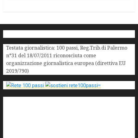
Testata giornalistica: 100 passi, Reg.Trib.di Palermo
n°31 del 18/07/2011 riconosciuta come
organizzazione giornalistica europea (direttiva EU
2019/790)
'ndrangheta
antimafia
ARS
Arte
Berlusconi
calabria
carabinieri
corruzione
Cosa Nostra
Crisi
Crocetta