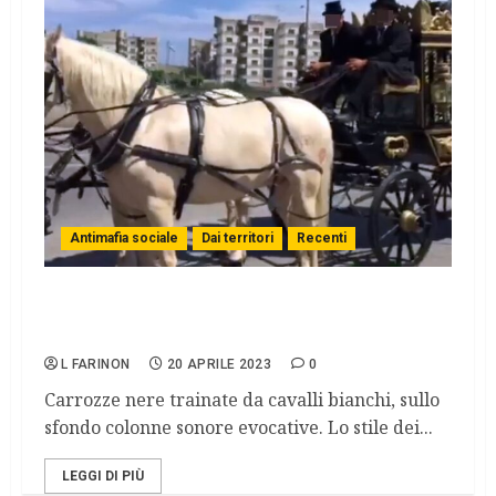
Antimafia sociale
Dai territori
Recenti
i funerali del clan degli zingari di
Catanzaro con gli onori come i boss
L FARINON
20 APRILE 2023
0
Carrozze nere trainate da cavalli bianchi, sullo
sfondo colonne sonore evocative. Lo stile dei...
LEGGI DI PIÙ