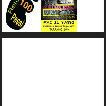
'ndrangheta
antimafia
ARS
Arte
Berlusconi
calabria
carabinieri
corruzione
Cosa Nostra
Crisi
Crocetta
cult
cultura
Dia
Elezioni
Europa
forza italia
giovanni falcone
governo
Grillo
istat
Italia
legalità
Libera
m5s
Mafia
MPA
Palermo