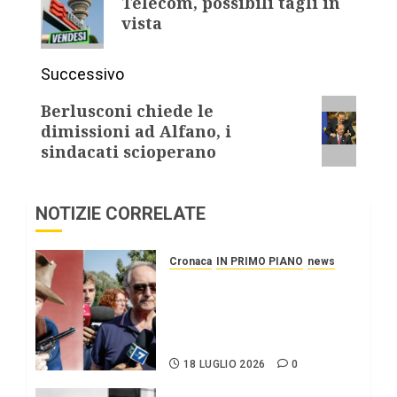
Telecom, possibili tagli in
vista
Successivo
Berlusconi chiede le
dimissioni ad Alfano, i
sindacati scioperano
NOTIZIE CORRELATE
Cronaca
IN PRIMO PIANO
news
Roggero: il pistolero
esige la grazia, citando
Mattarella interessatosi
allo “scafista”, Alaa Faraj.
18 LUGLIO 2026
0