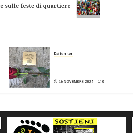
e sulle feste di quartiere
Dai territori
Palermo e la Pietra
d’inciampo per Maria di
Gesù.
26 NOVEMBRE 2024
0