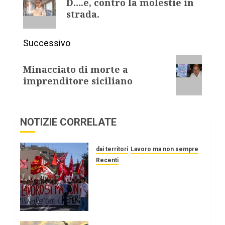
D….e, contro la molestie in
strada.
Successivo
Minacciato di morte a
imprenditore siciliano
NOTIZIE CORRELATE
dai territori
Lavoro ma non sempre
Recenti
PRIMO MAGGIO 2025 per
un lavoro: sicuro, stabile
e retribuito
dignitosamente.
1 MAGGIO 2025
0