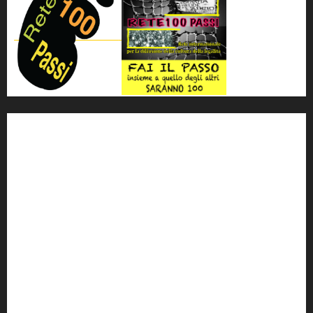
'ndrangheta
antimafia
ARS
Arte
Berlusconi
calabria
carabinieri
corruzione
Cosa Nostra
Crisi
Crocetta
cult
cultura
Dia
Elezioni
Europa
forza italia
giovanni falcone
governo
Grillo
istat
Italia
legalità
Libera
m5s
Mafia
MPA
Palermo