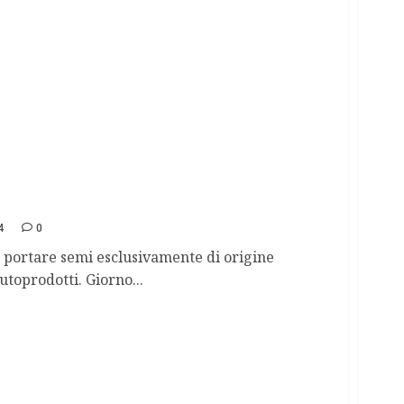
mbio semi.
4
0
 a portare semi esclusivamente di origine
utoprodotti. Giorno...