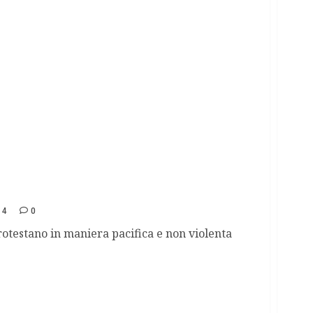
ttaforma nel mare di Sicilia contro il
14
0
protestano in maniera pacifica e non violenta