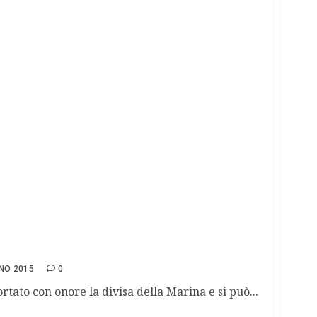
le che non volle sversare inquinanti in mare
NO 2015
0
ortato con onore la divisa della Marina e si può...