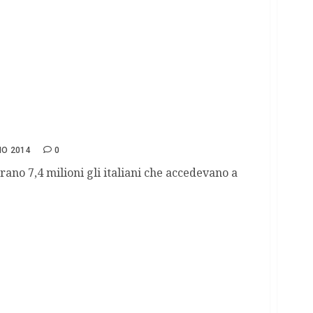
upera il Pc
IO 2014
0
no 7,4 milioni gli italiani che accedevano a