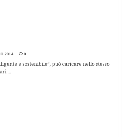
 con le panchine
IO 2014
0
ligente e sostenibile”, può caricare nello stesso
i....