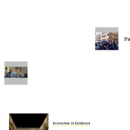
Pa
Economia
In Evidenza
r