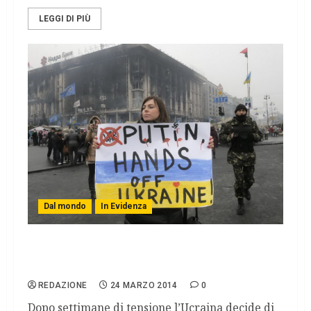
LEGGI DI PIÙ
Dal mondo
In Evidenza
L’Ucraina ritira le truppe, Crimea in mano
alla Russia
REDAZIONE
24 MARZO 2014
0
Dopo settimane di tensione l’Ucraina decide di