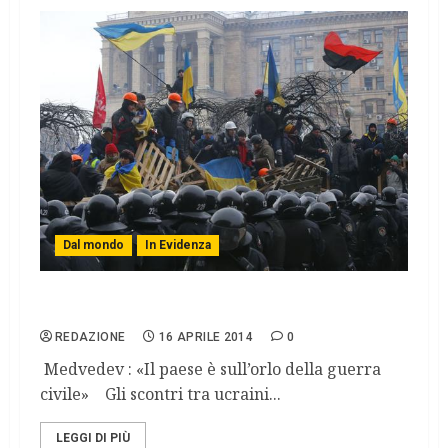
Dal mondo
In Evidenza
Kiev attacca i filorussi
REDAZIONE
16 APRILE 2014
0
Medvedev : «Il paese è sull’orlo della guerra
civile» Gli scontri tra ucraini...
LEGGI DI PIÙ