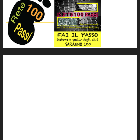
'ndrangheta
antimafia
ARS
Arte
Berlusconi
calabria
carabinieri
corruzione
Cosa Nostra
Crisi
Crocetta
cult
cultura
Dia
Elezioni
Europa
forza italia
giovanni falcone
governo
Grillo
istat
Italia
legalità
Libera