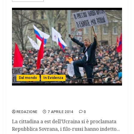
Dal mondo
In Evidenza
Ucraina, i russi ci riprovano. Nasce la
Repubblica Sovrana di Donetsk
REDAZIONE
7 APRILE 2014
0
La cittadina a est dell’Ucraina si è proclamata
Repubblica Sovrana, i filo-russi hanno indetto...