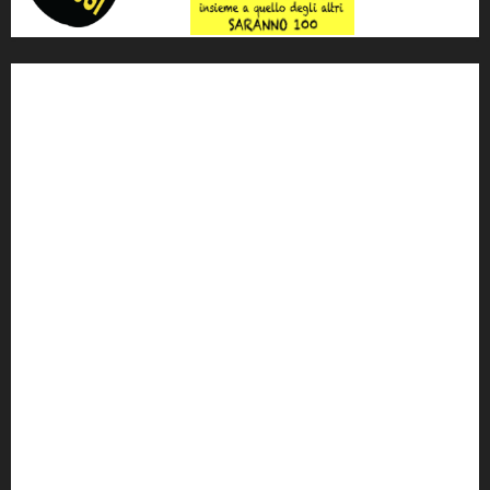
'ndrangheta
antimafia
ARS
Arte
Berlusconi
calabria
carabinieri
corruzione
Cosa Nostra
Crisi
Crocetta
cult
cultura
Dia
Elezioni
Europa
forza italia
giovanni falcone
governo
Grillo
istat
Italia
legalità
Libera
m5s
Mafia
MPA
Palermo
Paolo Borsellino
PD
Peppino Impastato
politica
Putin
radio 100 passi