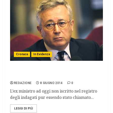
Cronaca
In Evidenza
Mose, la segretaria di Galan tira in ballo
Tremonti
REDAZIONE
8 GIUGNO 2014
0
L’ex ministro ad oggi non iscritto nel registro
degli indagati pur essendo stato chiamato...
LEGGI DI PIÙ