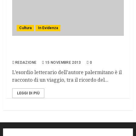
Cultura
In Evidenza
“Miele di mare”: le poesie epiche di
Emanuele Lanzetta
REDAZIONE
15 NOVEMBRE 2013
0
L’esordio letterario dell’autore palermitano è il
racconto di un viaggio, tra il ricordo del...
LEGGI DI PIÙ