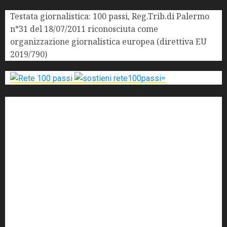
Testata giornalistica: 100 passi, Reg.Trib.di Palermo
n°31 del 18/07/2011 riconosciuta come
organizzazione giornalistica europea (direttiva EU
2019/790)
'ndrangheta
antimafia
ARS
Arte
Berlusconi
calabria
carabinieri
corruzione
Cosa Nostra
Crisi
Crocetta
cult
cultura
Dia
Elezioni
Europa
forza italia
giovanni falcone
governo
Grillo
istat
Italia
legalità
Libera