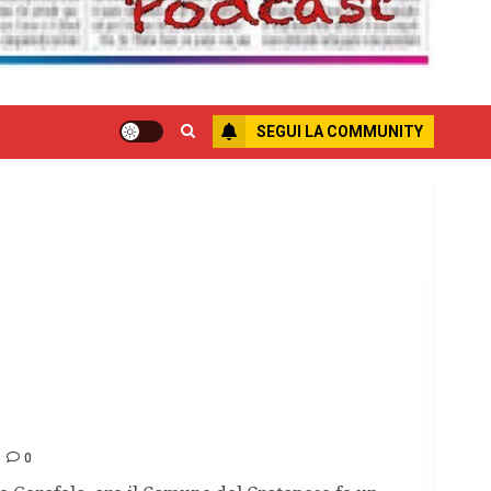
SEGUI LA COMMUNITY
 di Petilia Policastro per la morte di Curcio
0