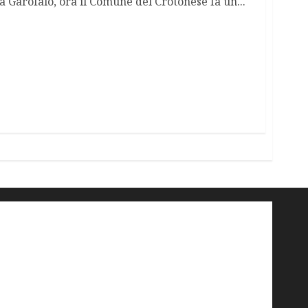
a Garofalo, ora il Comune del Crotonese fa un...
'ndrangheta
antimafia
ARS
Arte
Berlusconi
calabria
carabinieri
corruzione
Cosa Nostra
Crisi
Crocetta
cult
cultura
Dia
Elezioni
Europa