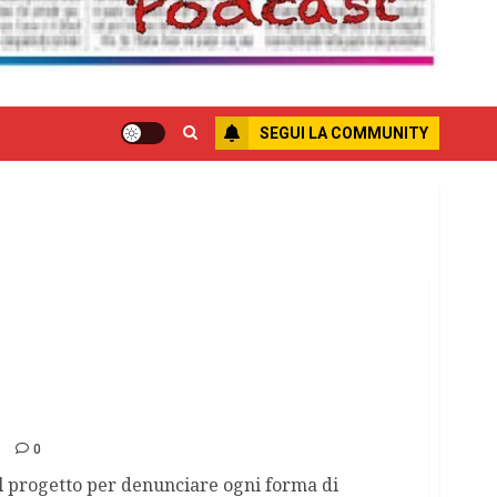
SEGUI LA COMMUNITY
l numero verde antimafia
0
il progetto per denunciare ogni forma di