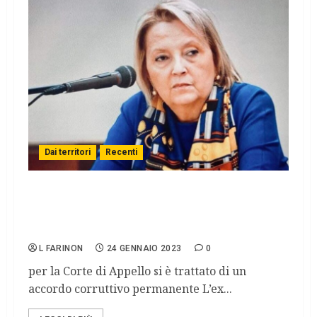
Dai territori
Recenti
Condanna per l’ex giudice Saguto: usò in
modo distorto il suo potere per assicurarsi
un tenore di vita elevato
L FARINON
24 GENNAIO 2023
0
per la Corte di Appello si è trattato di un
accordo corruttivo permanente L’ex...