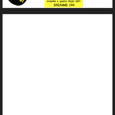
'ndrangheta
antimafia
ARS
Arte
Berlusconi
calabria
carabinieri
corruzione
Cosa Nostra
Crisi
Crocetta
cult
cultura
Dia
Elezioni
Europa
forza italia
giovanni falcone
governo
Grillo
istat
Italia
legalità
Libera
m5s
Mafia
MPA
Palermo
Paolo Borsellino
PD
Peppino Impastato
politica
Putin
radio 100 passi