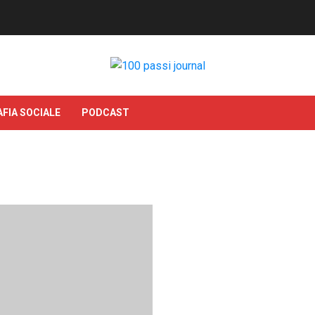
FIA SOCIALE
PODCAST
I prigionieri palestinesi i
amministrativa.