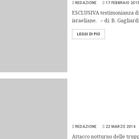
REDAZIONE
17 FEBBRAIO 201
ESCLUSIVA testimonianza di 
israeliane. – di: B. Gagliardi,
LEGGI DI PIÙ
Cisgiordania, incursione i
REDAZIONE
22 MARZO 2014
Attacco notturno delle trupp