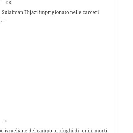
5
0
Sulaiman Hijazi imprigionato nelle carceri
...
sraeliana a Jenin
0
e israeliane del campo profughi di Jenin, morti