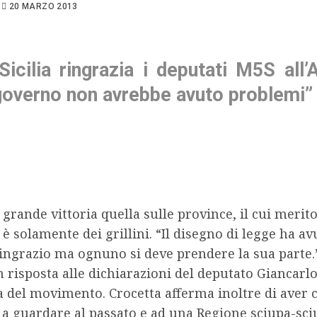
20 MARZO 2013
Sicilia ringrazia i deputati M5S all
il governo non avrebbe avuto problemi”
grande vittoria quella sulle province, il cui merito
è solamente dei grillini. “Il disegno di legge ha avut
ringrazio ma ognuno si deve prendere la sua parte.”
n risposta alle dichiarazioni del deputato Giancarlo 
a del movimento. Crocetta afferma inoltre di aver 
 guardare al passato e ad una Regione sciupa-sciup