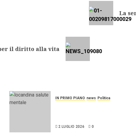
La se
 il diritto alla vita
IN PRIMO PIANO
news
Politica
Stato dell’arte e prospettive
della salute mentale in
Sicilia.
2 LUGLIO 2026
0