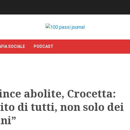
FIA SOCIALE
PODCAST
nce abolite, Crocetta:
to di tutti, non solo dei
ini”