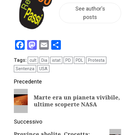
See author's
posts
Facebook
Mastodon
Email
Condividi
Tags:
cult
Dia
istat
PD
PDL
Protesta
Sentenza
USA
Precedente
Marte era un pianeta vivibile,
ultime scoperte NASA
Successivo
Province abolite, Crocetta: