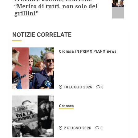
“Merito di tutti, non solo dei
grillini”
NOTIZIE CORRELATE
Cronaca
IN PRIMO PIANO
news
Roggero: il pistolero
esige la grazia, citando
Mattarella interessatosi
allo “scafista”, Alaa Faraj.
18 LUGLIO 2026
0
Cronaca
2 giugno Festa della
repubblica
2 GIUGNO 2026
0