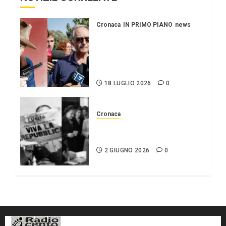
Cronaca
IN PRIMO PIANO
news
Roggero: il pistolero
esige la grazia, citando
Mattarella interessatosi
allo “scafista”, Alaa Faraj.
18 LUGLIO 2026
0
Cronaca
2 giugno Festa della
repubblica
2 GIUGNO 2026
0