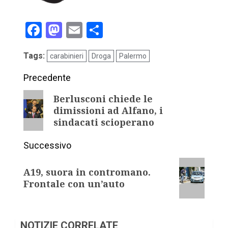
Facebook
Mastodon
Email
Condividi
Tags:
carabinieri
Droga
Palermo
Precedente
Berlusconi chiede le
dimissioni ad Alfano, i
sindacati scioperano
Successivo
A19, suora in contromano.
Frontale con un’auto
NOTIZIE CORRELATE