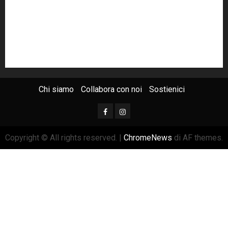
radio100passi
Renzi
rete100passi
Rom
Roma
russia
Sicilia
SIS
Trattativa Stato-mafia
ucraina
USA
Chi siamo
Collabora con noi
Sostienici
Copyright © All rights reserved.
|
ChromeNews
di AF themes.