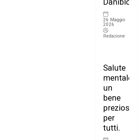
Daniblog
26 Maggio
2026
Redazione
Salute
mentale
un
bene
prezioso
per
tutti.