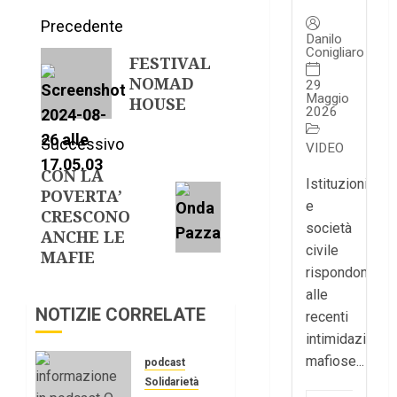
Precedente
Danilo
Conigliaro
FESTIVAL
NOMAD
29
Maggio
HOUSE
2026
Successivo
VIDEO
CON LA
Istituzioni
POVERTA’
e
CRESCONO
società
ANCHE LE
civile
MAFIE
rispondono
alle
NOTIZIE CORRELATE
recenti
intimidazioni
mafiose...
podcast
Solidarietà