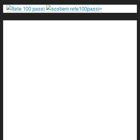
'ndrangheta
antimafia
ARS
Arte
Berlusconi
calabria
carabinieri
corruzione
Cosa Nostra
Crisi
Crocetta
cult
cultura
Dia
Elezioni
Europa
forza italia
giovanni falcone
governo
Grillo
istat
Italia
legalità
Libera
m5s
Mafia
MPA
Palermo
Paolo Borsellino
PD
Peppino Impastato
politica
Putin
radio 100 passi