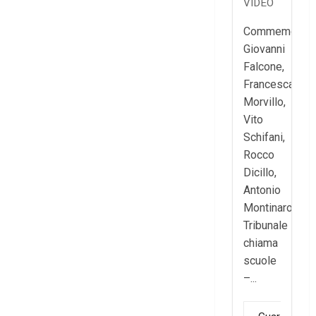
donne
VIDEO
per la
Commemorazi
pace”
Giovanni
21 GIUGNO
Falcone,
2026
Francesca
0
Morvillo,
Vito
Schifani,
Rocco
Dicillo,
Antonio
Montinaro.-
Tribunale
chiama
scuole
–...