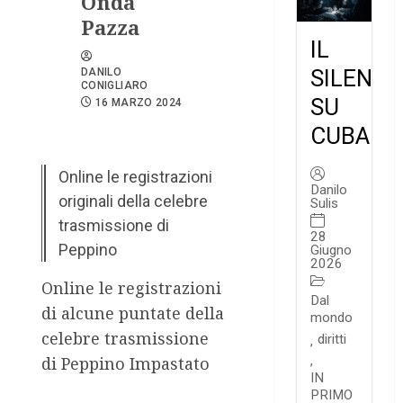
Onda
Pazza
IL
SILENZI
DANILO
CONIGLIARO
SU
16 MARZO 2024
CUBA
Online le registrazioni
Danilo
originali della celebre
Sulis
trasmissione di
28
Peppino
Giugno
2026
Online le registrazioni
Dal
di alcune puntate della
mondo
celebre trasmissione
diritti
,
,
di Peppino Impastato
IN
PRIMO