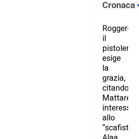
Cronaca
Roggero:
il
pistolero
esige
la
grazia,
citando
Mattarella
interessat
allo
“scafista”,
Alaa