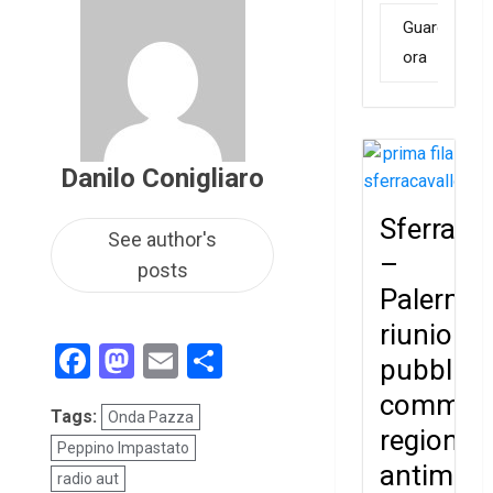
Guarda
ora
Danilo Conigliaro
Sferraca
See author's
–
posts
Palermo
riunione
Facebook
Mastodon
Email
Condividi
pubblica
commiss
Tags:
Onda Pazza
regional
Peppino Impastato
antimafi
radio aut