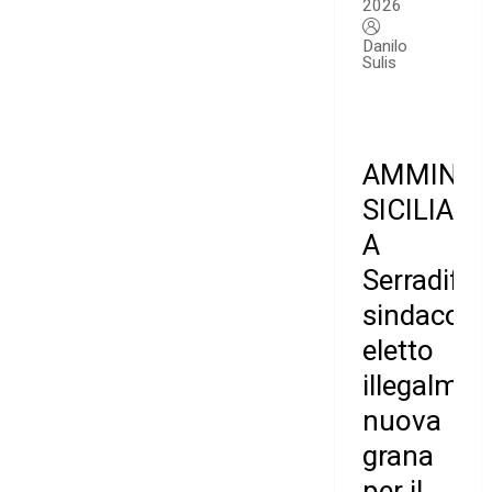
2026
Danilo
Sulis
AMMINIS
SICILIA.
A
Serradifal
sindaco
eletto
illegalmen
nuova
grana
per il