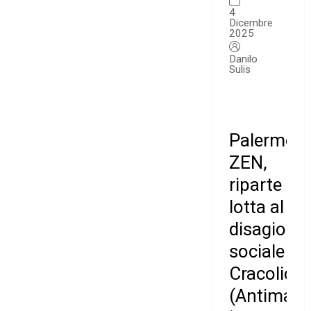
4
Dicembre
2025
Danilo
Sulis
Palermo.
ZEN,
riparte
lotta al
disagio
sociale
Cracolici
(Antimafi