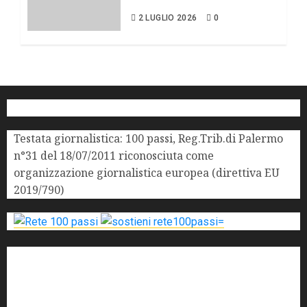
mentale in Sicilia.
2 LUGLIO 2026
0
Testata giornalistica: 100 passi, Reg.Trib.di Palermo
n°31 del 18/07/2011 riconosciuta come
organizzazione giornalistica europea (direttiva EU
2019/790)
'ndrangheta
antimafia
ARS
Arte
Berlusconi
calabria
carabinieri