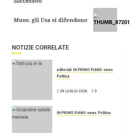
Successivo
Muos: gli Usa si difendono
NOTIZIE CORRELATE
editoriali
IN PRIMO PIANO
news
Politica
UN PO’ PIÙ A SINISTRA
29 LUGLIO 2026
0
IN PRIMO PIANO
news
Politica
Stato dell’arte e
prospettive della salute