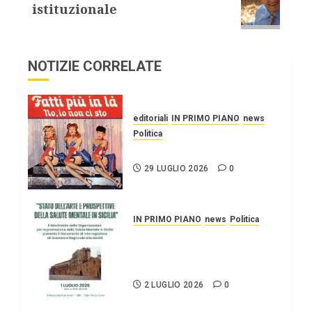
istituzionale
NOTIZIE CORRELATE
editoriali
IN PRIMO PIANO
news
Politica
UN PO’ PIÙ A SINISTRA
29 LUGLIO 2026
0
IN PRIMO PIANO
news
Politica
Stato dell’arte e
prospettive della salute
mentale in Sicilia.
2 LUGLIO 2026
0