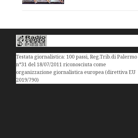
Testata giornalistica: 100 passi, Reg.Trib.di Palermo
n°31 del 18/07/2011 riconosciuta come
organizzazione giornalistica europea (direttiva EU
2019/790)