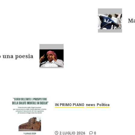
Ma
o una poesia
IN PRIMO PIANO
news
Politica
Stato dell’arte e prospettive
della salute mentale in
Sicilia.
2 LUGLIO 2026
0