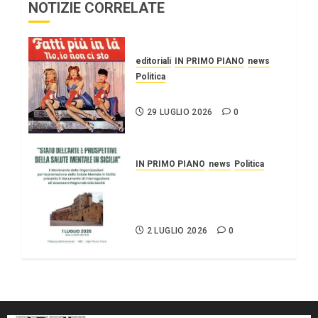
NOTIZIE CORRELATE
editoriali
IN PRIMO PIANO
news
Politica
UN PO’ PIÙ A SINISTRA
29 LUGLIO 2026
0
IN PRIMO PIANO
news
Politica
Stato dell’arte e
prospettive della salute
mentale in Sicilia.
2 LUGLIO 2026
0