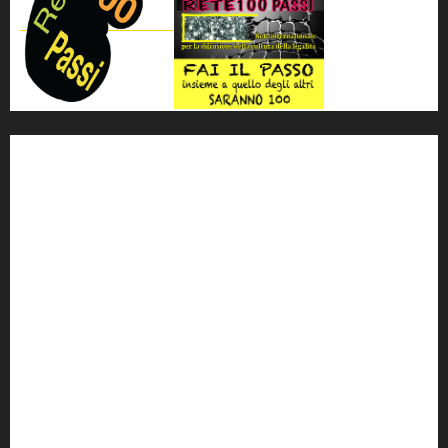
'ndrangheta
antimafia
ARS
Arte
Berlusconi
calabria
carabinieri
corruzione
Cosa Nostra
Crisi
Crocetta
cult
cultura
Dia
Elezioni
Europa
forza italia
giovanni falcone
governo
Grillo
istat
Italia
legalità
Libera
m5s
Mafia
MPA
Palermo