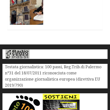
FEMMINICIDI In SICILIA.
Schillaci (M5S): “Norma
decaduta, presenterò
emendamento a legge su
vittime mafia”
16 GENNAIO 2026
0
Testata giornalistica: 100 passi, Reg.Trib.di Palermo
n°31 del 18/07/2011 riconosciuta come
organizzazione giornalistica europea (direttiva EU
2019/790)