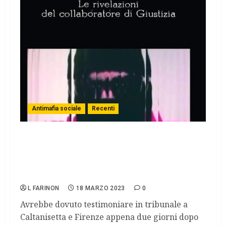
Antimafia sociale
Recenti
Trovato morto il collaboratore di giustizia
Armando Palmeri, aveva parlato del
coinvolgimento dei servizi segreti nelle
stragi
L FARINON
18 MARZO 2023
0
Avrebbe dovuto testimoniare in tribunale a
Caltanisetta e Firenze appena due giorni dopo