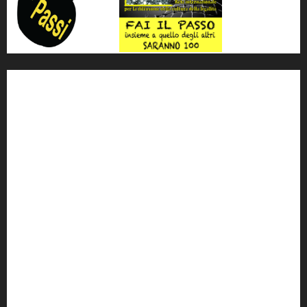
'ndrangheta
antimafia
ARS
Arte
Berlusconi
calabria
carabinieri
corruzione
Cosa Nostra
Crisi
Crocetta
cult
cultura
Dia
Elezioni
Europa
forza italia
giovanni falcone
governo
Grillo
istat
Italia
legalità
Libera
m5s
Mafia
MPA
Palermo
Paolo Borsellino
PD
Peppino Impastato