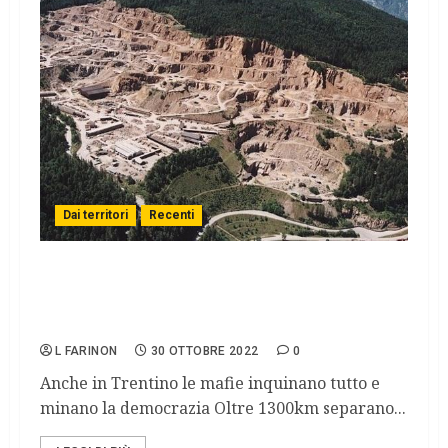
Dai territori
Recenti
Perfido Porfido: il caso di Lona Lases e la
ndrangheta che impedisce le elezioni del
sindaco
L FARINON
30 OTTOBRE 2022
0
Anche in Trentino le mafie inquinano tutto e
minano la democrazia Oltre 1300km separano...