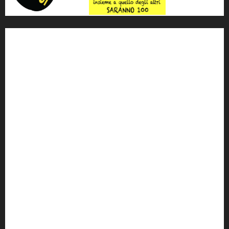
'ndrangheta
antimafia
ARS
Arte
Berlusconi
calabria
carabinieri
corruzione
Cosa Nostra
Crisi
Crocetta
cult
cultura
Dia
Elezioni
Europa
forza italia
giovanni falcone
governo
Grillo
istat
Italia
legalità
Libera
m5s
Mafia
MPA
Palermo
Paolo Borsellino
PD
Peppino Impastato
politica
Putin
radio 100 passi