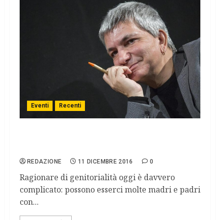
Eventi
Recenti
Dibattito: Madri oggi, con Michela Murgia,
Lidia Ravera e Nichi Vendola.
REDAZIONE
11 DICEMBRE 2016
0
Ragionare di genitorialità oggi è davvero
complicato: possono esserci molte madri e padri
con...