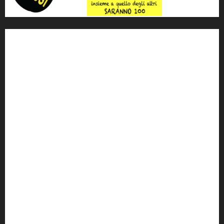
'ndrangheta
antimafia
ARS
Arte
Berlusconi
calabria
carabinieri
corruzione
Cosa Nostra
Crisi
Crocetta
cult
cultura
Dia
Elezioni
Europa
forza italia
giovanni falcone
governo
Grillo
istat
Italia
legalità
Libera
m5s
Mafia
MPA
Palermo
Paolo Borsellino
PD
Peppino Impastato
politica
Putin
radio 100 passi