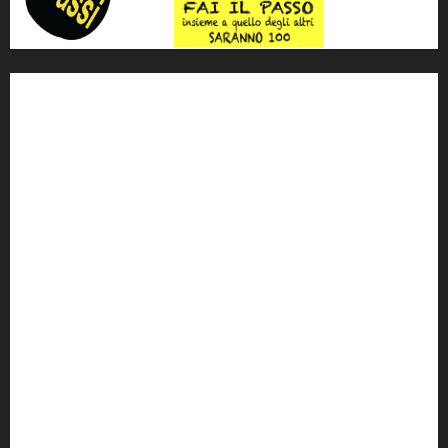
'ndrangheta
antimafia
ARS
Arte
Berlusconi
calabria
carabinieri
corruzione
Cosa Nostra
Crisi
Crocetta
cult
cultura
Dia
Elezioni
Europa
forza italia
giovanni falcone
governo
Grillo
istat
Italia
legalità
Libera
m5s
Mafia
MPA
Palermo
Paolo Borsellino
PD
Peppino Impastato
politica
Putin
radio 100 passi