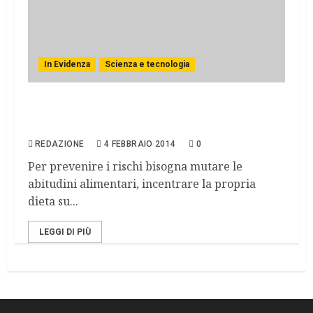
In Evidenza
Scienza e tecnologia
Giornata mondiale contro il cancro,
quattro miti da sfatare
REDAZIONE
4 FEBBRAIO 2014
0
Per prevenire i rischi bisogna mutare le
abitudini alimentari, incentrare la propria
dieta su...
LEGGI DI PIÙ