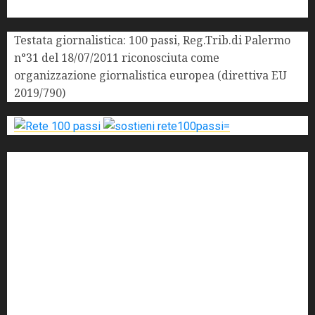
Testata giornalistica: 100 passi, Reg.Trib.di Palermo
n°31 del 18/07/2011 riconosciuta come
organizzazione giornalistica europea (direttiva EU
2019/790)
'ndrangheta
antimafia
ARS
Arte
Berlusconi
calabria
carabinieri
corruzione
Cosa Nostra
Crisi
Crocetta
cult
cultura
Dia
Elezioni
Europa
forza italia
giovanni falcone
governo